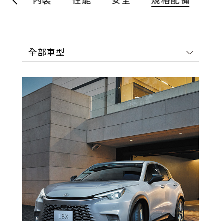
車色
內裝
性能
安全
規格配備
全部車型