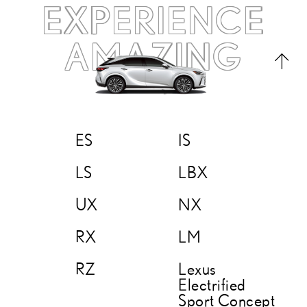
EXPERIENCE
AMAZING
ES
IS
LS
LBX
UX
NX
RX
LM
RZ
Lexus
Electrified
Sport Concept