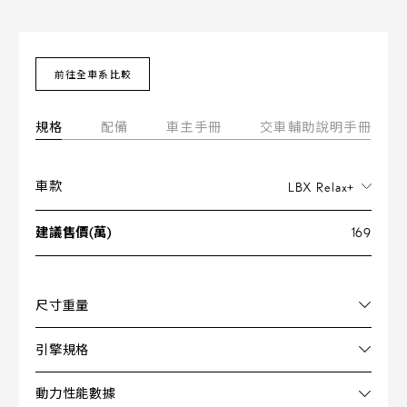
前往全車系比較
規格
配備
車主手冊
交車輔助說明手冊
車款
LBX Relax+
建議售價(萬)
169
尺寸重量
引擎規格
動力性能數據