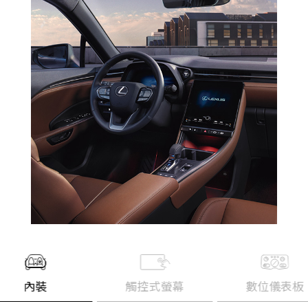
內裝
觸控式螢幕
數位儀表板