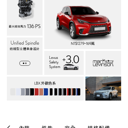
136 PS
最大綜效馬力
Unified Spindle
Tazuna Cockpit 
NT$127.9~169萬
Pleasure
紡錘型立體車身設計
全環繞駕駛座艙

3.0
Lexus
+
啟程不凡新未來
Safety
System
LBX 外觀色系