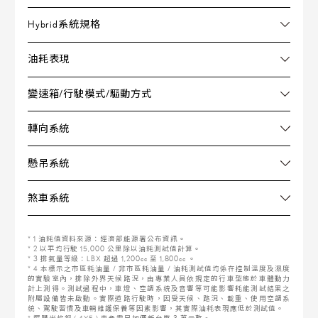
Hybrid系統規格
油耗表現
變速箱/行駛模式/驅動方式
轉向系統
懸吊系統
煞車系統
* 1 油耗值資料來源：經濟部能源署公布資訊。
* 2 以平均行駛 15,000 公里除以油耗測試值計算。
* 3 排氣量等級：LBX 超過 1,200cc 至 1,800cc 。
* 4 本標示之市區耗油量 / 非市區耗油量 / 油耗測試值均係在控制溫度及濕度
的實驗室內，排除外界天候路況，由專業人員依規定的行車型態於車體動力
計上測得。測試過程中，車燈、空調系統及音響等可能影響耗能測試結果之
附屬設備皆未啟動。實際道路行駛時，因受天候、路況、載重、使用空調系
統、駕駛習慣及車輛維護保養等因素影響，其實際油耗表現應低於測試值。