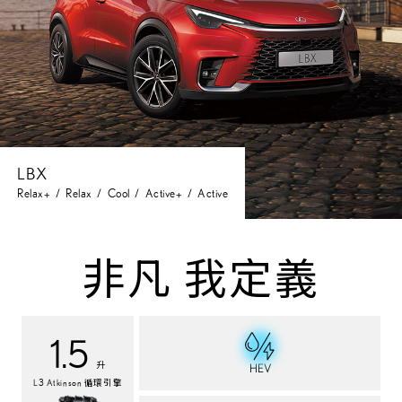
LBX
Relax
Relax
Cool
Active
Active
+
+
非
凡
我
定
義
1.5
升
HEV
L3 Atkinson 循環引擎