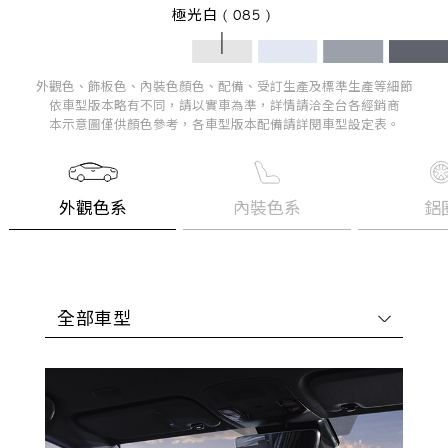
極光白 ( 085 )
外觀色、飾板色、內裝色顏色、配備、受訂生產及標準生產等細節
依車型版本略有不同，請以實車為準，詳情請洽全台各經銷商
本示意圖僅供顏色參考，各車型版本配備請詳閱車型設定表。
外觀色系
內裝色系
鋁
全部車型