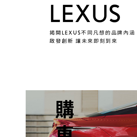
LEXUS
揭開LEXUS不同凡想的品牌內涵
啟發創新 讓未來即刻到來