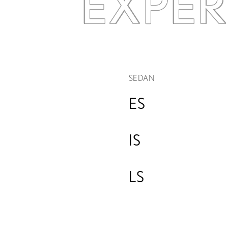
EXPE
SEDAN
ES
IS
LS