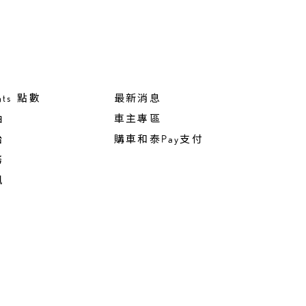
nts 點數
最新消息
油
車主專區
胎
購車和泰Pay支付
務
訊