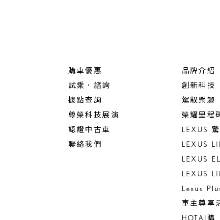
購車優惠
品牌介紹
試乘．諮詢
創新科技
據點查詢
駕馭樂趣
尊榮科技展演
榮耀里程
認證中古車
LEXUS
聯絡我們
LEXUS L
LEXUS E
LEXUS L
Lexus Pl
車主尊享
HOTAI購