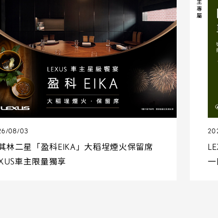
車主專屬
26/08/03
20
其林二星「盈科EIKA」大稻埕煙火保留席
L
EXUS車主限量獨享
一