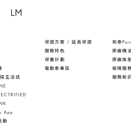
LM
保證方案 / 延長保證
和泰Poi
服務特色
原廠機
保養計劃
原廠換
碑
電動車專區
板噴服
 驚探生活誌
服務新
INE
LECTRIFIED
INK
us App
活動