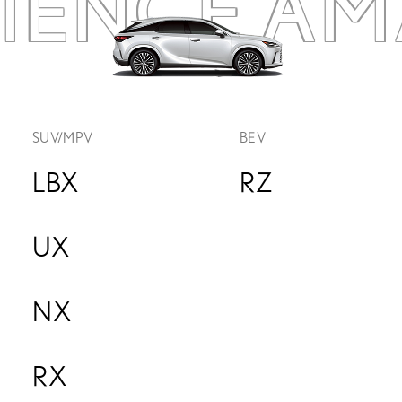
RIENCE
AM
SUV/MPV
BEV
LBX
RZ
UX
NX
RX