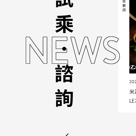
試乘．諮詢
綜合新訊
NEWS
20
米
L