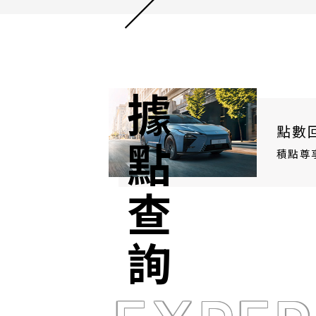
據點查詢
點數
積點尊