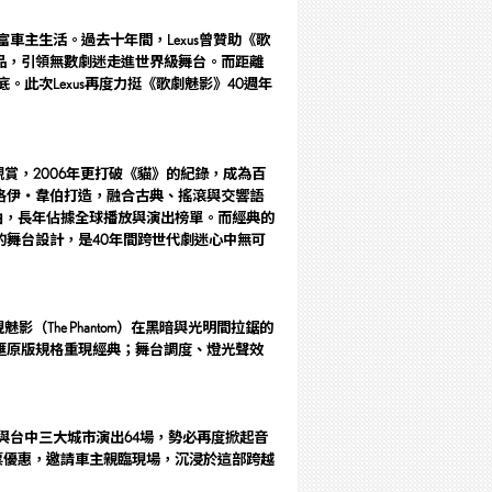
術豐富車主生活。
過去十年間，Lexus曾贊助《歌
品
，引領無數劇迷走進世界級舞台。
而
距離
底。此次
L
exus
再度力挺《歌劇魅影》40週年
觀賞
，
2006年更打破《貓》的紀錄，成為百
洛伊・韋伯打造，融合古典、搖滾與交響語
f You〉等不朽名曲，長年佔據全球播放與演出榜單。
而
經典的
的舞台設計，
是
40年間
跨世代劇迷心中無可
影（The Phantom）在黑暗與光明間拉鋸的
匯原版規格重現經典；舞台調度、燈光聲效
北與台中三大城市演出
64
場，勢必再度掀起音
尊榮購票優惠，邀請車主親臨現場，沉浸於這部跨越