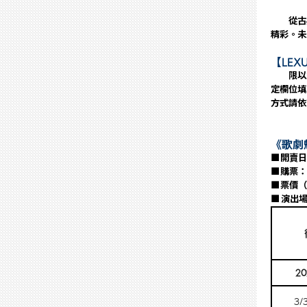
從古典
精彩。未
【LEXU
限以網
定欄位填
方式請依
《歌劇
■
開賣日
■
購票：
■
票價（
■ 演出
2
3/