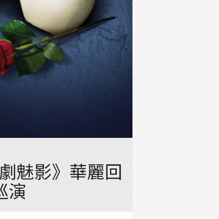
歌劇魅影》華麗回
巡演