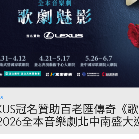
18
EXUS冠名贊助百老匯傳奇《
 2026全本音樂劇北中南盛大