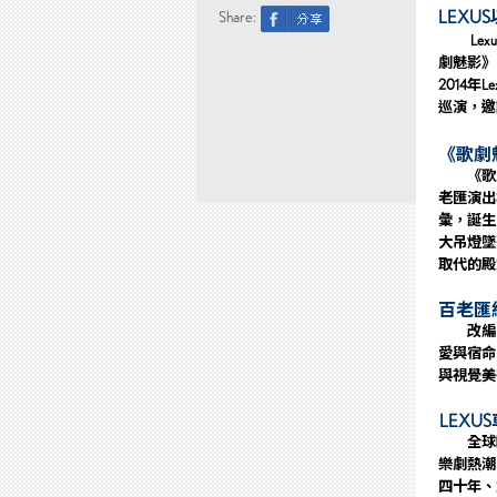
LEXU
Share:
L
exu
劇魅影》
2014年
L
巡演，邀
《
歌劇
《歌
老匯演出
彙，誕生〈T
大吊燈墜
取代的
殿
百老匯
改編自法國
愛與宿命
與視覺美
LEXUS
全球
樂劇熱潮
四十年、