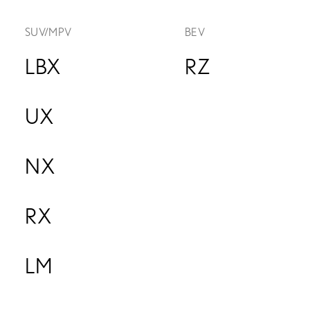
SUV/MPV
BEV
LBX
RZ
UX
NX
RX
LM