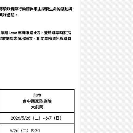
持續以實際行動陪伴車主探索生命的感動與
美好體驗。
每組 Lexus 車牌限購 4 張，並於購票時於指
家歌劇院等演出場次。相關票務資訊與購買
台中
台中國家歌劇院
大劇院
2026/5/26（二）– 6/7（日）
5/26（二）19:30