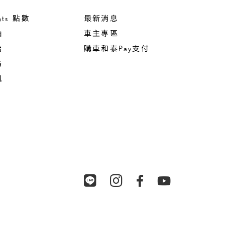
nts 點數
最新消息
油
車主專區
胎
購車和泰Pay支付
務
訊