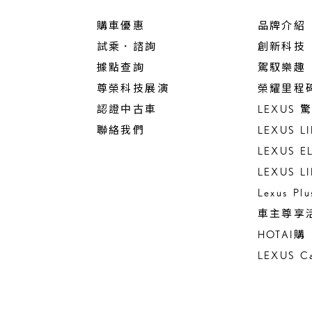
購車優惠
品牌介紹
試乘．諮詢
創新科技
據點查詢
駕馭樂趣
尊榮科技展演
榮耀里程
認證中古車
LEXUS
聯絡我們
LEXUS L
LEXUS E
LEXUS L
Lexus Pl
車主尊享
HOTAI購
LEXUS Ca