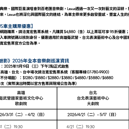
樂、國際巨星演唱會到百老匯音樂劇，L
exus
透過一次又一次對藝文的深耕，
來，
Lexus
也將深化與國際藝文的連結，為車主帶來更多啟發靈感、豐富人生的
S
車主購票優惠】
路購票，請洽
寬宏
售
票系統
。凡購買 $4,880（含）以上票區可享 95 折優惠；
入車牌號碼以核對身份。優惠適用於高雄衛武營、台北表演藝術中心及台中國
寬宏售票官方公告為準。
魅影》
2026
年全本音樂劇巡演資訊
：
2025年11月19日（三）
下午2點正式啟售
高雄、台北、台中場次請洽
寬宏售
票系統
（客服專線 07-780-9900）
不分場館）：
$1280 / $1880 / $2880 / $3880 / $4880 / $5880 / $6880
場次（實際演出時間以官方售票與現場公告為準）
高雄
台北
衛武營國家藝術文化中心
台北表演藝術中心
歌劇院
大劇院
026/3/31（二）– 4/12（日）
2026/4/21（二）– 5/17（日）
31（二）19:30
4/21（二）19:30