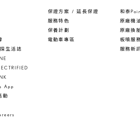
保證方案 / 延長保證
和泰Poi
服務特色
原廠機
保養計劃
原廠換
碑
電動車專區
板噴服
 驚探生活誌
服務新
INE
LECTRIFIED
INK
us App
活動
reers