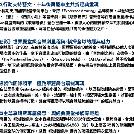
S以行動支持藝文
，
十年後再邀車主共賞經典重現
s
長期支持國際級音樂劇來台，秉持「Experience Amazing」品牌精神，以藝
、《貓》、《西貢小姐》等音樂劇，與《悲慘世界》音樂會等百老匯重量級作
exus首度贊助的
《歌劇魅影》登台已滿十年，震撼人心的旋律依然深刻於劇迷心
請全台觀眾重返經典，沉浸在藝術與靈魂共鳴的永恆魅力之中。
魅影》
世界殿堂級音樂劇里程碑
∙
橫掃全球的經典魅力
劇魅影》自1986年在倫敦首演以來，
累積票房逾13億美金，吸引超過1.6億人次
場次最
多
的作品，寫下音樂劇史無可撼動的傳奇。
由「音樂劇之神」安德魯・
he Phantom of the Opera〉、〈Music of the Night〉、〈All I Ask o
落、地下湖泊與巴黎歌劇院舞會等視覺場面
，
也被譽為音樂劇史上最具震撼性
堂級作品。
級製作團隊領軍 極致華麗舞台震撼再現
作家 Gaston Leroux 經典小說的《歌劇魅影》，以巴黎歌劇院為背景，呈現魅
。此次巡演集結英、美、南非、澳洲等一線卡司，搭配現場大型樂團，以百老
術皆以最高標準打造，讓台灣觀眾得以親身體驗跨越四十年的經典魅力。
車主尊享購票專屬優惠，與經典殿堂接觸零距離
矚目的《歌劇魅影》全本音樂劇巡演即將於2026年盛大登台，橫跨高雄、台
。為回饋廣大
Lexus車主，此次特別提供 $4,880（含）以上票區 95 折的
震撼全球的傳奇巨作，感受《歌劇魅影》獨有的磅礡氣勢與永恆魅力。