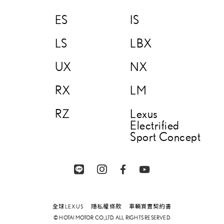
ES
IS
LS
LBX
UX
NX
RX
LM
RZ
Lexus
Electrified
Sport Concept
全球LEXUS
隱私權條款
車輛買賣契約書
© HOTAI MOTOR CO.,LTD. ALL RIGHTS RESERVED.