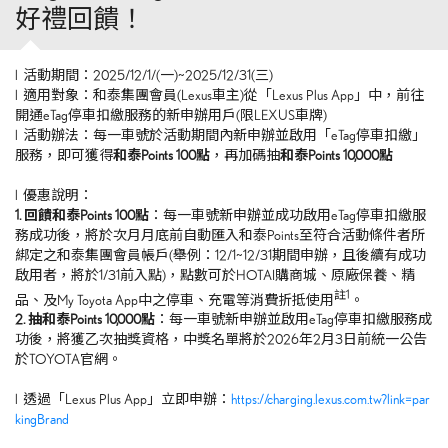
好禮回饋！
l 活動期間：2025/12/1/(一)~2025/12/31(三)
l 適用對象：和泰集團會員(Lexus車主)從「Lexus Plus App」中，前往
開通eTag停車扣繳服務的新申辦用戶(限LEXUS車牌)
l 活動辦法：每一車號於活動期間內新申辦並啟用「eTag停車扣繳」
服務，即可獲得
和泰Points 100點
，再加碼抽
和泰Points 10,000點
l 優惠說明：
1. 回饋和泰Points 100點
：每一車號新申辦並成功啟用eTag停車扣繳服
務成功後，將於次月月底前自動匯入和泰Points至符合活動條件者所
綁定之和泰集團會員帳戶(舉例：12/1~12/31期間申辦，且後續有成功
啟用者，將於1/31前入點)，點數可於HOTAI購商城、原廠保養、精
註1
品、及My Toyota App中之停車、充電等消費折抵使用
。
2. 抽和泰Points 10,000點
：每一車號新申辦並啟用eTag停車扣繳服務成
功後，將獲乙次抽獎資格，中獎名單將於2026年2月3日前統一公告
於TOYOTA官網。
l 透過「Lexus Plus App」立即申辦：
https://charging.lexus.com.tw?link=par
kingBrand