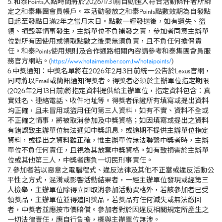
5. 和泰Points入點時間將於2026/1/31前自動匯入符合活動條件者所綁
定之和泰集團會員帳戶。本活動發放之和泰Points點數效期為自發點
日起至發點日滿2年之當月末日。點數一經發送後，如有遺失、盜
領、損毀等情事發生，主辦單位不負補發之責，參加者同意主辦單
位對所有因使用或領取點數之後果無須負責，且不負任何擔保責
任。和泰Points使用規則及合作通路相關內容請參考和泰集團會員服
務官方網站。(
https://www.hotaimember.com.tw/hotaipoints/
)
6.中獎通知：中獎名單將在2026年2月3日前統一公告於Lexus官網，
同時將以Email或簡訊通知得獎者。得獎者必須於主辦單位指定期限
(2026年2月13日前)將指定資料提供給主辦單位，指定資料包含：真
實姓名、連絡電話、收件地址等。得獎者保證所有填寫或提出資料
均正確，且未冒用或盜用任何第三人資料，如有不實、資料不全或
不正確之情事，將被取消參加及中獎資格；如因填寫或提出之資料
有錯誤致主辦單位無法通知中獎訊息，或逾期不提供主辦單位指定
資料，或提出之資料雖正確，惟主辦單位無法聯繫中獎者時，主辦
單位不負任何責任，且視為其放棄中獎資格。如有致損害於主辦單
位或其他第三人，中獎者應負一切民刑事責任。
7. 參加者若以惡意之電腦程式、違反法律及其他不正當或違反活動公
平性之方式，混淆或影響活動結果者，一經主辦單位發現或經第三
人檢舉，主辦單位除得立即取消參加活動資格外，若該參加者已受
領獎品，主辦單位並得追回獎品，若獎品有任何滅失或無法繳回
者，中獎者並應按市價賠償。參加者對於因違反相關規定所產生之
一切法律責任，應自行負擔，概與主辦單位無涉。