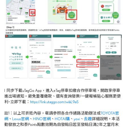
l 同步下載uTagGo App，進入eTag停車扣繳合作停車場，開啟享停車
進出場通知，避免重覆繳款、還有查詢發票/一鍵報帳貼心服務更便
利~立即下載：
https://link.utaggo.com.tw/aL9aS
註1：以上可折抵內容，敬請參照各合作通路活動辦法或
TOYOTA官
網
、
Lexus官網
、
HINO官網
、
HOTAI購
、
yoxi
、
去趣
詳細說明。本活
動發放之和泰Points點數效期為自發點日起至發點日滿2年之當月末