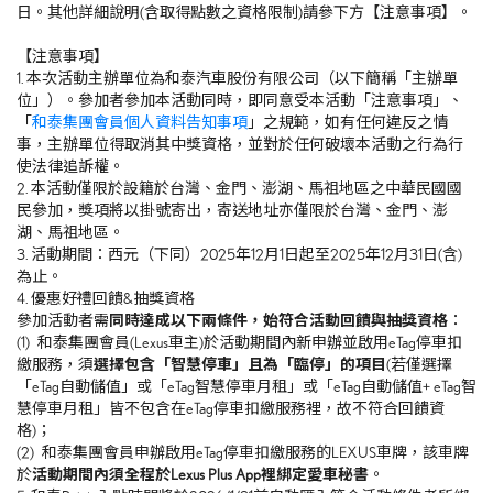
日。其他詳細說明(含取得點數之資格限制)請參下方【注意事項】。
【注意事項】
1. 本次活動主辦單位為和泰汽車股份有限公司（以下簡稱「主辦單
位」）。參加者參加本活動同時，即同意受本活動「注意事項」、
「
和泰集團會員個人資料告知事項
」之規範，如有任何違反之情
事，主辦單位得取消其中獎資格，並對於任何破壞本活動之行為行
使法律追訴權。
2. 本活動僅限於設籍於台灣、金門、澎湖、馬祖地區之中華民國國
民參加，獎項將以掛號寄出，寄送地址亦僅限於台灣、金門、澎
湖、馬祖地區。
3. 活動期間：西元（下同）2025年12月1日起至2025年12月31日(含)
為止。
4. 優惠好禮回饋&抽獎資格
參加活動者需
同時達成以下兩條件，始符合活動回饋與抽獎資格
：
(1) 和泰集團會員(Lexus車主)於活動期間內新申辦並啟用eTag停車扣
繳服務，須
選擇包含「智慧停車」且為「臨停」的項目
(若僅選擇
「eTag自動儲值」或「eTag智慧停車月租」或「eTag自動儲值+ eTag智
慧停車月租」皆不包含在eTag停車扣繳服務裡，故不符合回饋資
格)；
(2) 和泰集團會員申辦啟用eTag停車扣繳服務的LEXUS車牌，該車牌
於
活動期間內須全程於Lexus Plus App裡綁定愛車秘書
。