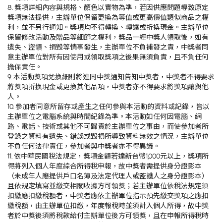
8. 獎項詳細內容與規格、顏色以實物為準，若因供應問題導致原定
獎項無法提供，主辦單位保留更換為等值或更高價值類似商品之權
利，並不另行通知。獎項均不得轉換、轉讓或折換現金。主辦單位
保留修改活動及贈品等細節之權利，獎品一經中獎人領取後，如有
遺失、盜領、損毀等情事發生，主辦單位不負補發之責，中獎者同
意主辦單位對所有因使用或領取獎項之後果無須負責，且不負任何
擔保責任。
9. 本活動獎項兌換細則將連同中獎通知告知中獎者，中獎者不得要求
將獎項折換現金或更換其他品項，中獎者亦不得要求將獎項讓與他
人。
10. 參加者同意所留存或產生之任何參與本活動的資料或記錄，皆以
主辦單位之電腦系統與時間紀錄為準。本活動如任何因電腦、網
路、電話、技術或其他不可歸責於主辦單位之事由，而使參加者所
登錄之資料有遺失、錯誤或毀損所導致資料無效之情況，主辦單位
不負任何法律責任，參加者與中獎者亦不得異議。
11. 依中華民國稅法規定，獎項金額若達新台幣1,000元以上，獎項所
得將列入個人年度綜合所得稅申報，故中獎者需提供身分證影本
（未成年人應提供戶口名簿及法定代理人或監護人之身分證影本）
且依規定填寫並繳交相關收據方可領獎；若主辦單位依稅法規定須
扣繳應扣繳稅額者，中獎者應依主辦單位指示預先繳交獎項之應扣
繳稅額，由主辦單位扣繳，年度報稅時並須計入個人所得，故中獎
者於中獎後須將稅款給付主辦單位後方可領獎，且在申報所得稅時