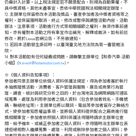
仍需計入計算。以上稅法規定若不願意配合，則視為自動棄權，不
具中獎資格。其他未盡事宜，悉依中華民國稅法相關規定辦理。
12. 主辦單位保留修改本活動及獎品、審查參加者及中獎者資格等之
權利，並保留隨時取消、終止、修改或暫停與調整活動內容、活動
辦法、注意事項、活動進行方式等相關細節之權利，無須作事前通
知，亦有權對本活動之所有事宜作出補充、解釋或裁決。如有前述
修改，將於Lexus官網公告，不另做通知。
13. 若因本活動發生訴訟時，以臺灣臺北地方法院為第一審管轄法
院。
14. 對本活動如有任何疑義或問題，請聯繫主辦單位【和泰汽車-活動
小組】(
ht.event@hotaimotor.com.tw
)。
※《個人資料告知事項》：
參加者同意主辦單位依個人資料保護法規定，得為參加者基於執行
本抽獎贈獎活動、消費者、客戶管理與服務、廣告或商業行為管
理、調查、統計與研究分析之目的，於台灣地區及網際網路可達區
域蒐集、處理及利用參加者之個人資料（包含參加者姓名、手機號
碼、聯絡地址等)。主辦單位將以簡訊、電話等參加者留存之聯絡方
式，使參加者知悉權益事項，並將個人資料提供配合之廠商進行贈
獎相關事宜。參加者依照個人資料保護法得隨時請求主辦單位查
閱、給予複本、或補正參加者之個人資料，亦得隨時洽主辦單位表
達拒絕相對人繼續蒐集、處理、利用或刪除參加者之個人資料；參
加者同意由主辦單位持續蒐集、處理、利用參加者所提供之個人資