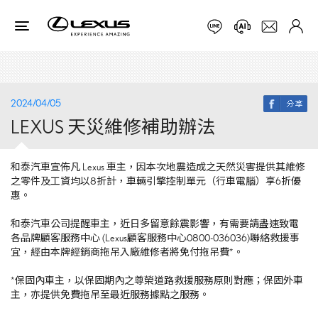
2024/04/05
LEXUS 天災維修補助辦法
和泰汽車宣佈凡
Lexus
車主，因本次地震造成之天然災害提供其維修
之零件及工資均以
8
折計，車輛引擎控制單元（行車電腦）享
6
折優
惠。
和泰汽車公司提醒車主，近日多留意餘震影響，有需要請盡速致電
各品牌顧客服務中心
(Lexus
顧客服務中心
0800-036036)
聯絡救援事
宜，經由本牌經銷商拖吊入廠維修者將免付拖吊費
*
。
*
保固內車主，以保固期內之尊榮道路救援服務原則對應；保固外車
主，亦提供免費拖吊至最近服務據點之服務。