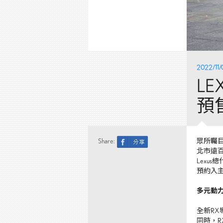
2022/11/
L
預
Share:
眾所矚
北市遠
Lexus
總
預約入
多元動
全新
RX
同時，
R