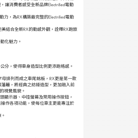
現，讓消費者感受全新品牌
Electrified
電動
動力，為
RX
構築最完整的
Electrified
電動
完美結合全新
RX
的動感外觀，詮釋
RX
跑旅
電動化魅力
。
5
公分，使得車身造型比例更添跑格感。
字母排列而成之車尾銘板，
RX
更是第一款
框藩籬，將經典之紡錘造型，更加融入前
的視覺風貌。
頭顯示器、中控螢幕及常用操作按鈕，
鬆操作各項功能，使每位車主更能專注於
陳
。