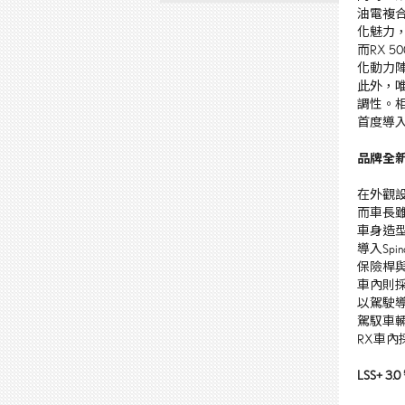
油電複
化魅力
而
RX 50
化動力
此外，
調性。
首度導
品牌全
在外觀
而車長
車身造
導入
Spin
保險桿
車內則
以駕駛
駕馭車
RX
車內
LSS+ 3.0