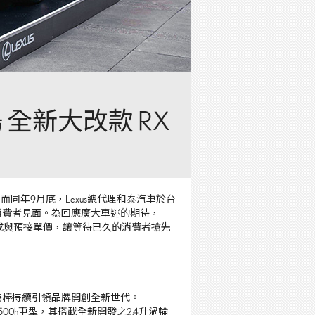
 全新大改款 RX
，
而同年
9
月底，
Lexus
總代理和泰汽車於台
消費者見面。為回應廣大車迷的期待，
成與預接單價，讓等待已久的消費者搶先
接棒持續引領品牌開創全新世代。
500h
車型，其搭載全新開發之
2.4
升渦輪