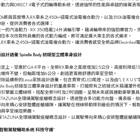
合動力與
DIRECT 4
電子式四輪傳動系統，透過強悍的性能與卓越的操駕表
，
0h
將與首度導入
RX
車系之
450h+
插電式油電複合動力，以及
350h
油電複合
陣容，提供消費者各式選擇；
唯一的汽油動力
- RX 350
搭載
2.4
升渦輪引擎，藉渦輪帶來的強勁爆發力，
相信本次改款所具備的各式動力編成，將可滿足廣大車主
的各式需求。
入
RX
車系之
450h+
插電式油電複合動力，讓消費者感受全新品牌
Electrified
新設計語彙
Spindle Body
紡錘型立體車身設計
設定上，受惠於
GA-K
平台，全新
RX
車身之寬度增加
2.5
公分，高度則降低
1.
雖維持不變，但軸距增加
6
公分，創造更寬敞舒適的車室空間。
型除延續新的
Lexus
家族設計語彙，包含貫穿式
LED
尾燈，以及由
”L E X U S”
dle Body
紡錘型立體車身設計的量產車款，打破原有之紡錘式水箱護罩外
與引擎蓋立體線條，搭配全新
19
吋及
21
吋鋁圈，呈現未來感與運動豪華兼具
採
TAZUNA
全環繞駕駛座艙概念設計，透過整合多功能方向盤、儀表板、抬
導向來精心安排整體座艙鋪陳，讓駕駛在視線移動降
到最低的情況下，輕
輛與享受操控樂趣。
採
TAZUNA
全環繞駕駛座艙概念設計，以駕駛導向來精心安排整體座艙鋪
智動駕駛輔助系統
科技守護
*