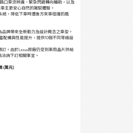
路口車流辨識、緊急閃避轉向輔助，以及
供車主更安心自然的駕馭體驗。
系統，降低下車時遭後方來車碰撞的風
為品牌帶來全新動力及設計概念之車型。
富配備與性能提升，提供
10
個不同等級設
預訂。由於
Lexus
原廠仍受到車用晶片供給
點洽詢下訂相關事宜。
 (萬元)