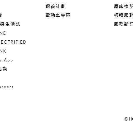
保養計劃
原廠換
碑
電動車專區
板噴服
 驚探生活誌
服務新
INE
LECTRIFIED
INK
us App
活動
reers
© H