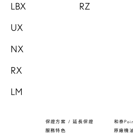
LBX
RZ
UX
NX
RX
LM
保證方案 / 延長保證
和泰Poi
服務特色
原廠機