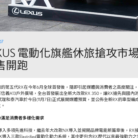
07
EXUS 電動化旗艦休旅搶攻市場
售開跑
目的第五代
RX
在今年
6
月全球首發後，隨即引起媒體與消費者之高度關注
百信義
A13
戶外廣場，全台首發展出全新大改款
RX 350
，讓
RX
搶先與國內
代理和泰汽車於今日
(11
月
7
日
)
正式展開媒體預賞，並公佈全新
RX
的車型編
主。
力
滿足消費者多樣化需求
導入多項先進科技，繼去年大改款
NX
導入並揭開品牌電能新篇章後，
RX
X
導入三款
Electrified
電動化動力系統，其中更包含
RX
歷代以來最強動力之