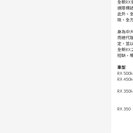
全新
RX
速限標
此外，
險，全
身為中
而總代
定，並
全新
RX
短缺，
車型
RX 500h
RX 450h
RX 350h
RX 350