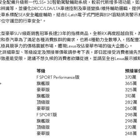
安全配備升級新一代
LSS+ 3.0
智動駕駛輔助系統，較前代新增多項功能，如
誌辨識等，並優化
DRCC/LDA/LTA
車速控制及車道變換
/
維持輔助邏輯，提
全車系標配
SEA
安全離座輔助，結合
E-Latch
電子式門把與
BSM
盲點偵測警示
方位守護您的行車安全
*
。
大型豪華
SUV
級距銷售冠軍長達
23
年的指標商品，全新
RX
再度超越自我，
理和泰汽車為了滿足各種消費族群的需求，也將
4
種動力全數導入，搭配豐
以極具競爭力的價格震撼市場，體現
Lexus
攻佔豪華市場的強大企圖心。
之詳細車型、等級設定及預接單價敬請參考下表，即日起接受消費者搶先
導致產能受限，建議不想久候的消費者欲購從速，並請至全台
Lexus
展示據
等級
預接單價
F SPORT Performance版
370萬
+
旗艦版
365萬
豪華版
325萬
旗艦版
310萬
頂級版
282萬
豪華版
260萬
F SPORT版
298萬
旗艦版
298萬
頂級版
270萬
豪華版
248萬