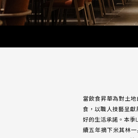
當飲食昇華為對土地的
食，以職人技藝呈獻
好的生活承諾。本季L
續五年摘下米其林一