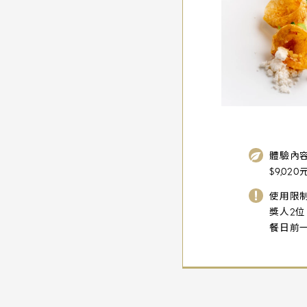
體驗內容
$9,0
使用限制
獎人2
餐日前