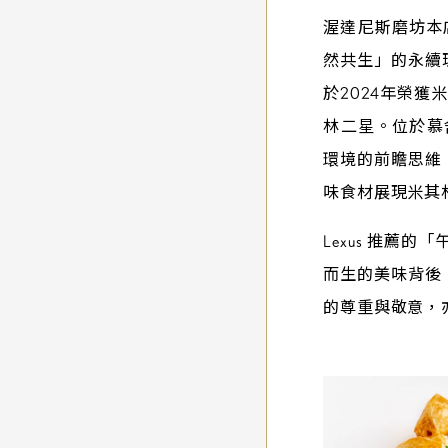
渥達尼斯磨坊本店
然共生」的永續
於2024年榮
林二星。位於慕
環境的前瞻思維
味食材展現米其
Lexus 推
而生的美味背後
的尊重與敬意，亦