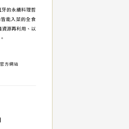
班牙的永續料理哲
肉皆能入菜的全食
議資源再利用、以
。
往官方網站
」