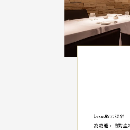
永
續
精
緻
餐
飲
Lexus致力
為載體，將對產