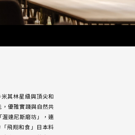
手米其林星級與頂尖和
能，優雅實踐與自然共
「渥達尼斯磨坊」，連
的「飛翔和食」日本料