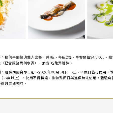
：提供午間經典雙人套餐，共1組、每組2位，單客價值$4,510元、總
20元（已含服務費與水資），抽出1名免費體驗。
：體驗期間自即日起〜2026年08月31日(一)止。平假日皆可使用，
位（18歲以上）、使用不得轉讓，惟特殊節日與連假無法使用。體驗套
一個月完成預訂。