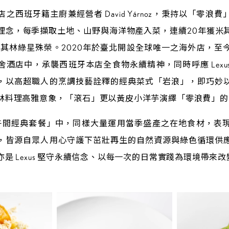
之西班牙籍主廚兼經營者 David Yárnoz，秉持以「零浪
理念，每季擷取土地、山野與海洋物產入菜，連續20年獲米
獲米其林綠星殊榮。2020年於臺北開設全球唯一之海外店，至
舍酒店中，承襲西班牙本店全食物永續精神，同時呼應 Lexu
，以高超職人的烹調技藝詮釋的經典菜式「岩浪」，即巧妙
林料理高雅意象，「滾石」更以黃皮小洋芋演繹「零浪費」的
薦的「午間經典套餐」中，同樣大量運用當季盛產之在地食材，表
，皆源自眾人用心守護下茁壯再生的自然資源與綠色循環供
是 Lexus 堅守永續信念、以每一次的日常實踐為環境帶來