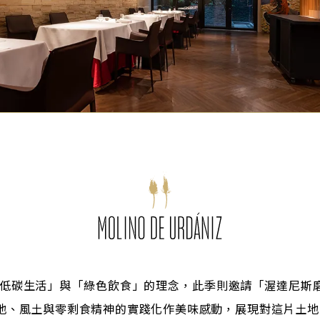
提倡「低碳生活」與「綠色飲食」的理念，此季則邀請「渥達尼斯
地、風土與零剩食精神的實踐化作美味感動，展現對這片土地