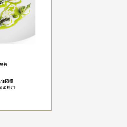
價共
惟僅限獲
餐須於用