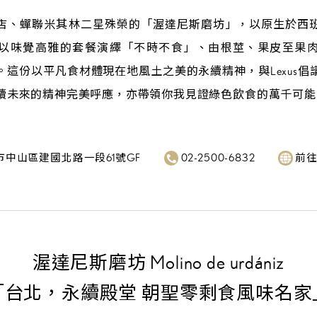
店、蟬聯米其林二星殊榮的「渥達尼斯磨坊」，以原生於西
以味覺高雅的套餐演繹「不時不食」、由根莖、果皮至果
。這份以平凡食材體現在地風土之美的永續精神，與Lexus倡
續未來的精神完美呼應，亦帶領你我見證綠色飲食的萬千可能
市中山區建國北路一段61號GF
02-2500-6832
前
渥達尼斯磨坊 Molino de urdániz
「台北，永續殿堂
朝聖零剩食風味名家