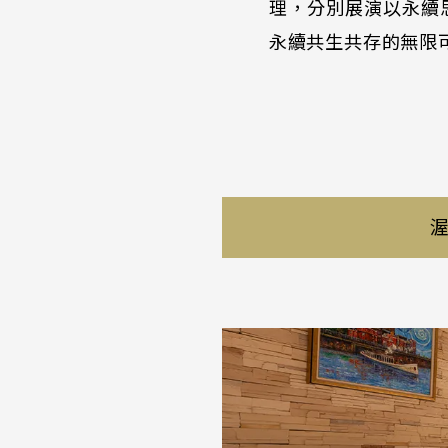
理，分別展演以永續思維構
永續共生共存的無限
永續精緻餐飲
永
續
溫
泉
旅
宿