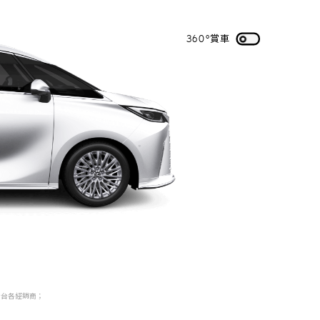
360°賞車
全台各經銷商
；