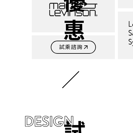
L
S
S
試乘諮詢