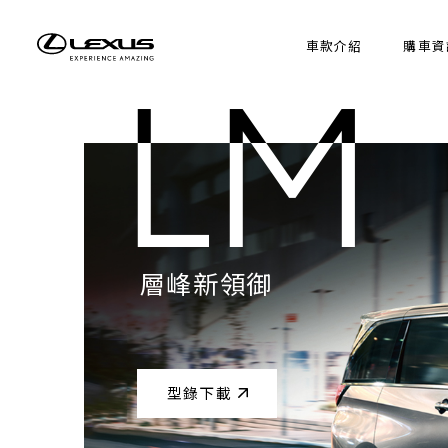
車款介紹
購車資
LM
LM
層峰新領御
層峰新領御
型錄下載