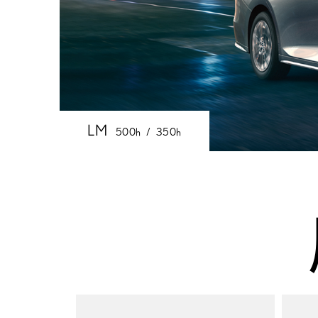
LM
500h
350h