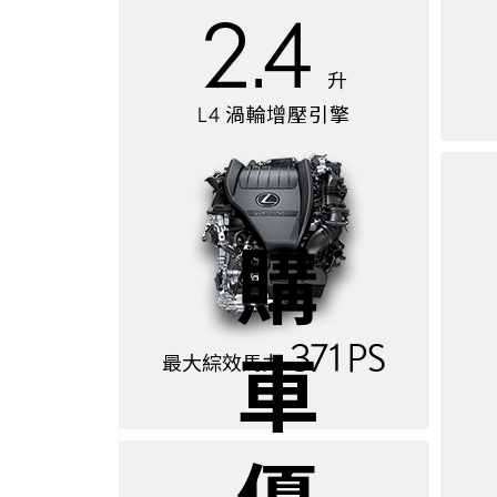
2.4
升
L4 渦輪增壓引擎
購車優惠
371 PS
最大綜效馬力