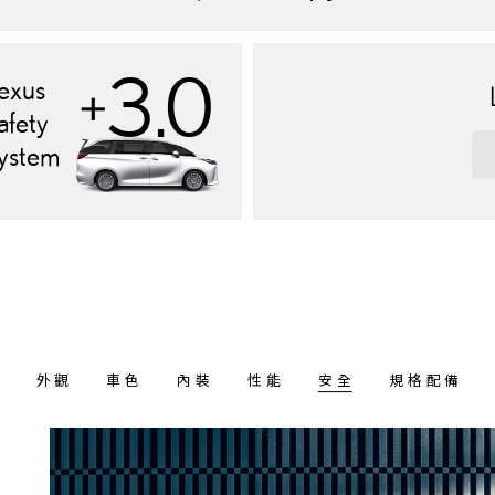
3.0
exus
+
afety
ystem
外觀
車色
內裝
性能
安全
規格配備