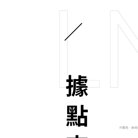
L
據點查詢
外觀色、飾板