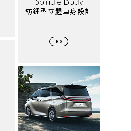
Spindle Body
Tazun
P
紡錘型立體車身設計
全環
啟程