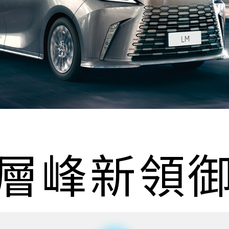
層
峰
新
領