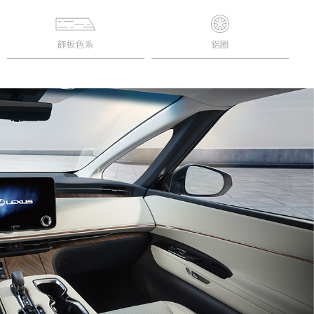
飾板色系
鋁圈