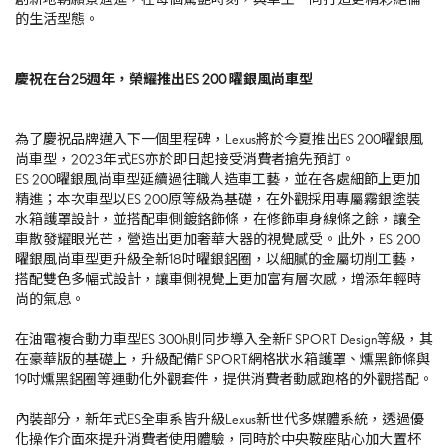
的生活型態。
慶祝在台
25
週年，榮耀推出
ES 200
曜銀風尚車型
為了慶祝品牌邁入下一個里程碑，
Lexus
將於今夏推出
ES 200
曜銀風
尚車型，
2023
年式
ES
亦於即日起接受消費者搶先預訂。
ES 200曜銀風尚車型延續過往職人造車工藝，並在各處細節上更加
精進；本次車型以
ES 200
原等級為基礎，在外觀採用專屬霧銀塗裝
水箱護罩設計，並搭配車側鍍鉻飾條，在修飾車身線條之餘，讓全
車散發耀眼光芒，營造出更加奢華大器的視覺感受。此外，
ES 200
曜銀風尚車型更升級全新
18
吋曜銀鋁圈，以細膩的金屬切削工藝，
搭配雙色多幅式設計，讓車側視覺上更加富有層次感，增添年輕時
尚的氣息。
在油電複合動力車型
ES 300h
則同步導入全新
F SPORT Design
等級，其
在豪華版的基礎上，升級配備
F SPORT
網格狀水箱護罩、燻黑飾條與
19
吋燻黑鋁圈等運動化外觀套件，提供消費者動感跑格的外觀搭配。
內裝部分，新年式
ES
全車系皆升級
Lexus
新世代多媒體系統，透過優
化操作介面來提升消費者使用體驗，同時於中央鞍座貼心加大置杯