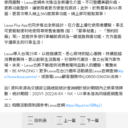
使用趨勢，
Lexus
官網本次推出全新優化介面，不只整體美觀升級，
更將功能整併，讓使用者更方便查找資訊；此外，於熱賣車系
NX
頁
面，更首次導入線上
360
度賞車功能，線上即可輕鬆賞車！
Lexus Plus App也同步推出全新設計，在介面上優化使用者體驗，車主
可更輕鬆便利地使用尊榮售後服務
(
如：「愛車秘書」、「預約回
廠」等
)
，並提供多項行車輔助資訊及一鍵道路救援功能，方方面面
守護車主的行車生活！
Lexus導入台灣
25
年，以極致講究、悉心款待的貼心服務，持續超越
消費者期待，更以創新生活風格，引領時代潮流，傲立台灣汽車市
場。未來，
Lexus
也將不斷提供消費者獨特且動人的體驗，驚艷未
來，
BE AMAZING
！更多
Lexus
在台
25
週年活動請至
Lexus
官網查詢
http
s://www.lexus.com.tw/
，或致電
Lexus
顧客服務中心
0800-036036
洽詢。
註
1:
資料來源為交通部公路總局統計查詢網於統計期間內之新車領牌
數，統計期間：
2021/1- 2022/6 RX
、
NX
、
UX
車系皆為同級距銷售第
一。
註
2:
相關活動限制請參考
Lexus
官網
https://skyurl.cc/SRfhyLI
回列表
上一篇
下一篇