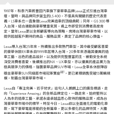
1997年，和泰汽車將豐田汽車旗下豪華車品牌
Lexus
正式引進台灣車
壇，當時，與品牌同步誕生的
LS 400
，不僅具有關鍵的歷史代表意
義，
LS
車系也一直象徵
Lexus
完美造車的頂級典範；同年，
GS 300
導
入台灣，結合運動與豪華雙重氣質，甫上市即受到消費者高度肯
定。當年
Lexus
更以全新顧客導向為策略，席捲台灣豪華車市場，以
提供超越客戶期待的商品、服務品質，奠定了品牌的核心價值。
Lexus導入台灣
25
年來，持續推出多款熱門車型，其中最受顧客喜愛
的豪華休旅
RX
車系自
1999
年起導入台灣，
20
多年來憑藉其優異的造
車工藝、出色的產品設計，以及提供完整豐富的主、被動安全系統
深受消費者喜愛，後續推出的
NX
、
UX
車型，亦以優異的產品實力及
極具競爭力的價格，強襲豪華品牌
SUV
市場，
Lexus
全車系休旅陣容
註
1
穩坐豪華車
SUV
同級距市場冠軍寶座
，更已累積銷售突破
13
萬輛規
模，制霸台灣豪華車市場。
Lexus自「專注完美、近乎苛求」這句人人朗朗上口的廣告標語，走
向「
Experience Amazing
」的全新品牌定位，一路走來，始終堅持以
人為本的造車工藝、承諾永遠卓越且悉心款待的服務品質，成為台
灣豪華車市場中的標竿。時至今日，
Lexus
欲以全面進化的電動化車
款，寫下豪華電能移動的全新篇章，更以多樣化的品牌特質，大膽
創新地朝願景邁進，在每個驚艷時刻，與車主一同打造更精彩絕倫