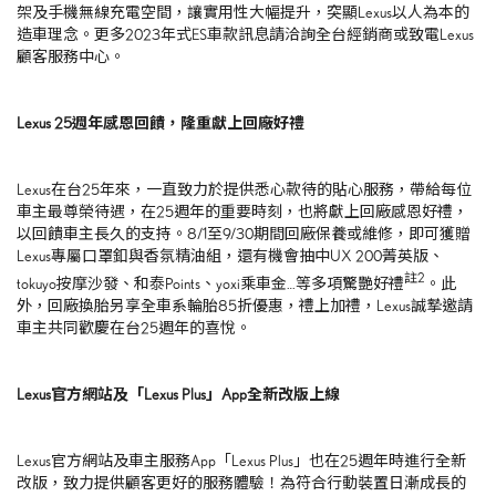
架及手機無線充電空間，讓實用性大幅提升，突顯
Lexus
以人為本的
造車理念。更多
2023
年式
ES
車款訊息請洽詢全台經銷商或致電
Lexus
顧客服務中心。
Lexus 25
週年感恩回饋，隆重獻上回廠好禮
Lexus在台
25
年來，一直致力於提供悉心款待的貼心服務，帶給每位
車主最尊榮待遇，在
25
週年的重要時刻，也將獻上回廠感恩好禮，
以回饋車主長久的支持。
8/1
至
9/30
期間回廠保養或維修，即可獲贈
Lexus
專屬口罩釦與香氛精油組，還有機會抽中
UX 200
菁英版、
註
2
tokuyo
按摩沙發、和泰
Points
、
yoxi
乘車金…等多項驚艷好禮
。此
外，回廠換胎另享全車系輪胎
85
折優惠，禮上加禮，
Lexus
誠摯邀請
車主共同歡慶在台
25
週年的喜悅。
Lexus
官方網站及「
Lexus Plus
」
App
全新改版上線
Lexus官方網站及車主服務
App
「
Lexus Plus
」也在
25
週年時進行全新
改版，致力提供顧客更好的服務體驗！為符合行動裝置日漸成長的